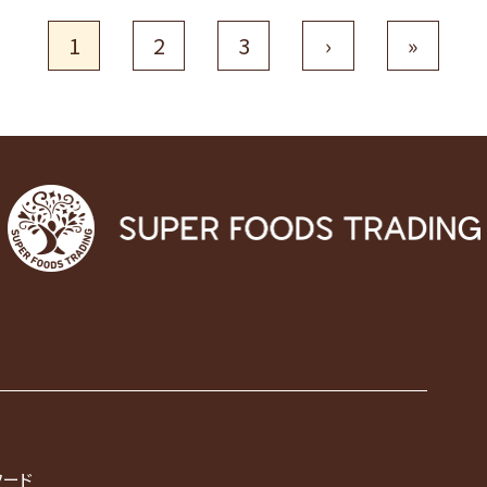
1
2
3
›
»
フード