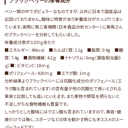
ブラックベリーの栄養成分
ベリー類の中でポピュラーなものですが、以外に日本で国産品は
出回っておりません。酸味に特徴があり栄養成分がたっぷりつまっ
ています。実際に第三者機関（日本食品分析センター）に美馬さん
のブラックベリーを分析してもらいました。
栄養成分表示１００ｇあたり
■エネルギー：46kcal ■たんぱく質：1.1g ■脂質：0.4g ■糖
質：7.4g ■食物繊維：4.2ｇ ■ナトリウム：0mg（食塩相当量0
ｇ）■：ビタミンC：10ｍｇ
■ポリフェノール：420ｍｇ ■エラグ酸：1ｍｇ
分析結果よりブラックベリーには抗酸化成分のポリフェノール（エ
ラグ酸も含まれています）の含有量が他の抗酸化で良いとされる
果実と比較しても高いといえます。また果物や野菜を摂らないと
不足しがちな食物繊維も豊富です。
しっかりとした酸味にはクエン酸も含まれていますので、美容・健
康だけでは無く、スポーツなどの体を動かす時にもオススメのスー
パーフードです！