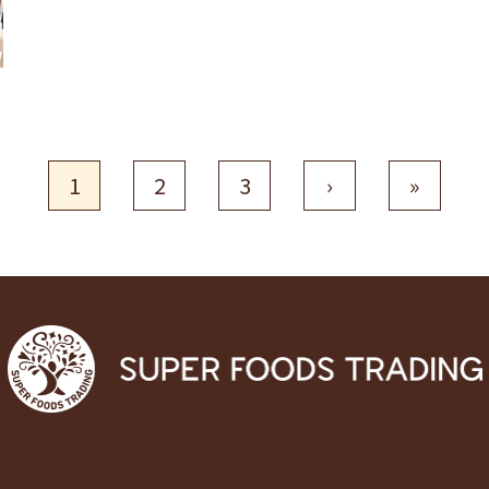
1
2
3
›
»