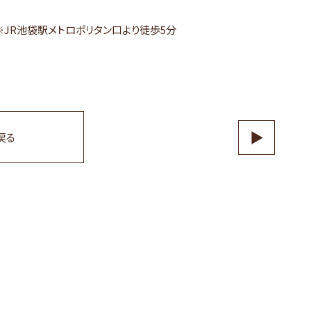
 ※JR池袋駅メトロポリタン口より徒歩5分
▶
戻る