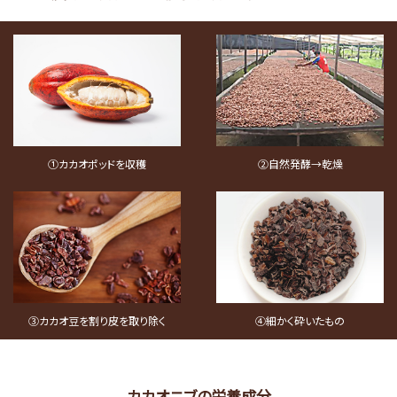
①カカオポッドを収穫
②自然発酵→乾燥
③カカオ豆を割り皮を取り除く
④細かく砕いたもの
カカオニブの栄養成分